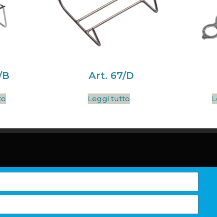
/B
Art. 67/D
to
Leggi tutto
L