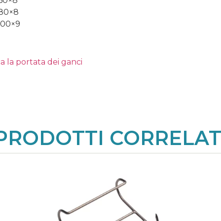
60×8
80×8
00×9
a la portata dei ganci
PRODOTTI CORRELAT