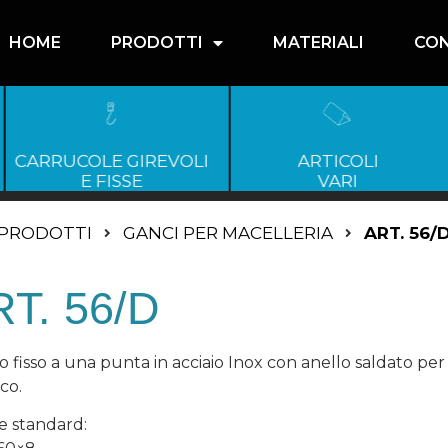
HOME
PRODOTTI
MATERIALI
CON
CARRUCOLE GIREVOLI
ARTICOLI
E FISSE
VARI
PRODOTTI
GANCI PER MACELLERIA
ART. 56/
T. 56/D
o fisso a una punta in acciaio Inox con anello saldato per
co.
e standard: