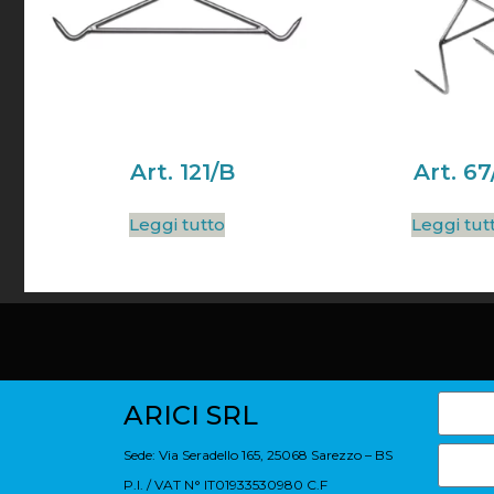
Art. 121/B
Art. 67
Leggi tutto
Leggi tut
ARICI SRL
Sede: Via Seradello 165, 25068 Sarezzo – BS
P.I. / VAT N° IT01933530980 C.F