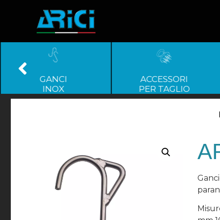
GANCI
ACCESSORI
INOX
PER TAGLIO
AR
Ganci
paran
Misur