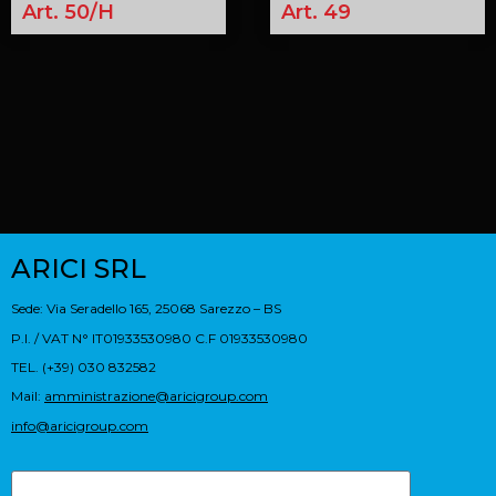
Art. 50/H
Art. 49
ARICI SRL
Sede: Via Seradello 165, 25068 Sarezzo – BS
P.I. / VAT N° IT01933530980 C.F 01933530980
TEL. (+39) 030 832582
Mail:
amministrazione@aricigroup.com
info@aricigroup.com