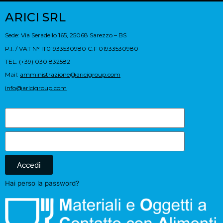
ARICI SRL
Sede: Via Seradello 165, 25068 Sarezzo – BS
P.I. / VAT N° IT01933530980 C.F 01933530980
TEL. (+39) 030 832582
Mail:
amministrazione@aricigroup.com
info@aricigroup.com
Accedi
Hai perso la password?