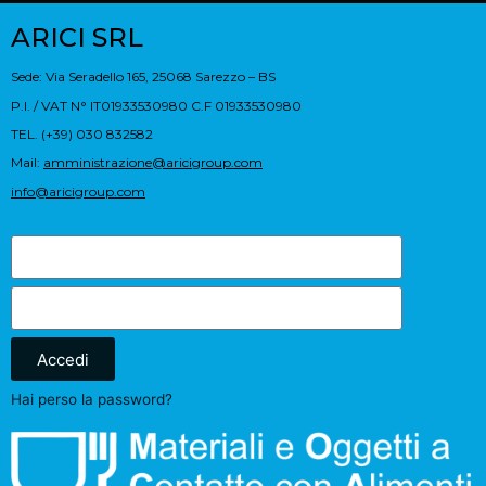
ARICI SRL
Sede: Via Seradello 165, 25068 Sarezzo – BS
P.I. / VAT N° IT01933530980 C.F 01933530980
TEL. (+39) 030 832582
Mail:
amministrazione@aricigroup.com
info@aricigroup.com
Accedi
Hai perso la password?