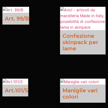
Art. 99/B
Confezione
skinpack per
lame
Art.101/S
Maniglie vari
colori