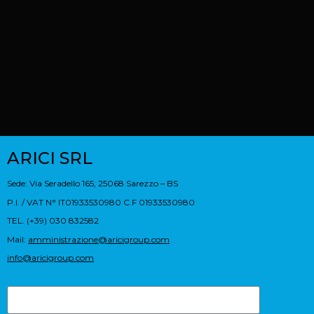
ARICI SRL
Sede: Via Seradello 165, 25068 Sarezzo – BS
P.I. / VAT N° IT01933530980 C.F 01933530980
TEL. (+39) 030 832582
Mail:
amministrazione@aricigroup.com
info@aricigroup.com