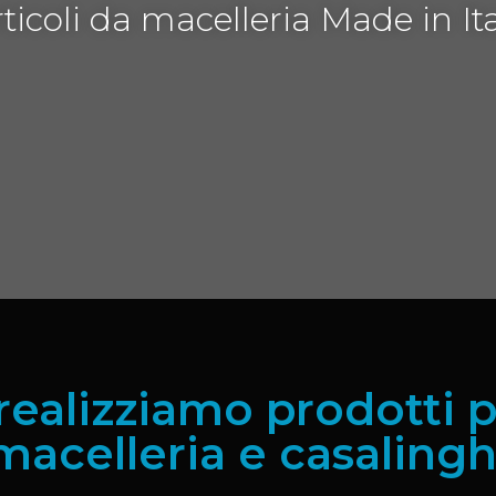
ticoli da macelleria Made in It
realizziamo prodotti pe
macelleria e casalingh