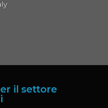
aly
r il settore
i