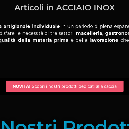
Articoli in ACCIAIO INOX
à artigianale individuale
in un periodo di piena espa
sfare le necessità di tre settori:
macelleria, gastrono
qualità della materia prima
e della
lavorazione
che
NOVITÀ!
Scopri i nostri prodotti dedicati alla caccia
 Nostri Prodot