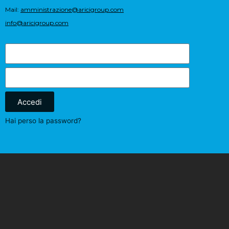
Mail:
amministrazione@aricigroup.com
info@aricigroup.com
Accedi
Hai perso la password?