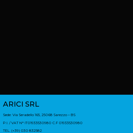
ARICI SRL
Sede: Via Seradello 165, 25068 Sarezzo – BS
P.I. / VAT N° IT01933530980 C.F 01933530980
TEL. (+39) 030 832582