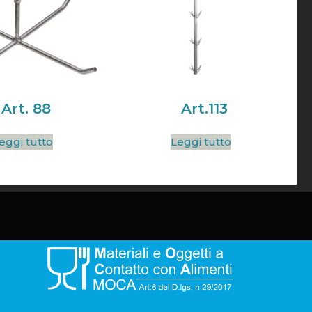
Art. 88
Art.113
eggi tutto
Leggi tutto