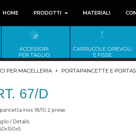
HOME
PRODOTTI
MATERIALI
CON
ACCESSORI
CARRUCOLE GIREVOLI
PER TAGLIO
E FISSE
CI PER MACELLERIA
PORTAPANCETTE E PORTA
T. 67/D
pancetta inox 18/10 2 prese.
lio / Details
50x150x5