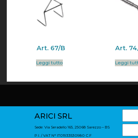
Art. 67/B
Art. 74
Leggi tutto
Leggi tut
ARICI SRL
Sede: Via Seradello 165, 25068 Sarezzo – BS
P.I. / VAT N° IT01933530980 C.F