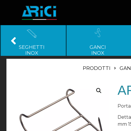
SEGHETTI
GANCI
INOX
INOX
PRODOTTI
GAN
AR
Porta
Dettag
mm 1