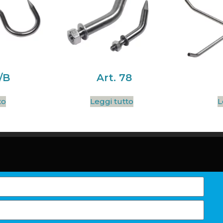
/B
Art. 78
to
Leggi tutto
L