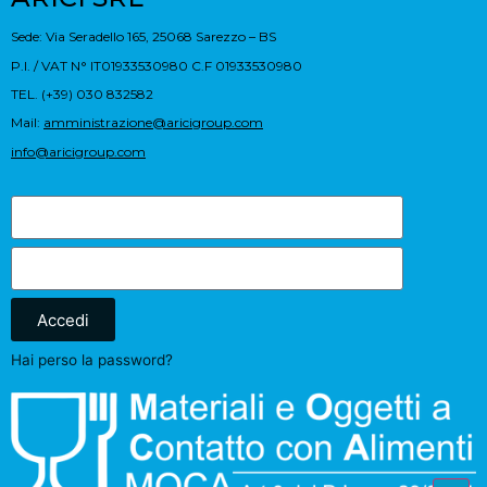
Sede: Via Seradello 165, 25068 Sarezzo – BS
P.I. / VAT N° IT01933530980 C.F 01933530980
TEL. (+39) 030 832582
Mail:
amministrazione@aricigroup.com
info@aricigroup.com
Accedi
Hai perso la password?