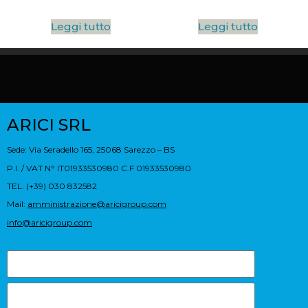
Leggi tutto
Leggi tutto
ARICI SRL
Sede: Via Seradello 165, 25068 Sarezzo – BS
P.I. / VAT N° IT01933530980 C.F 01933530980
TEL. (+39) 030 832582
Mail:
amministrazione@aricigroup.com
info@aricigroup.com