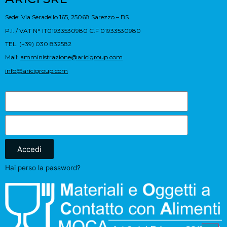
Sede: Via Seradello 165, 25068 Sarezzo – BS
P.I. / VAT N° IT01933530980 C.F 01933530980
TEL. (+39) 030 832582
Mail:
amministrazione@aricigroup.com
info@aricigroup.com
Accedi
Hai perso la password?