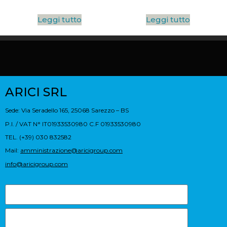
Leggi tutto
Leggi tutto
ARICI SRL
Sede: Via Seradello 165, 25068 Sarezzo – BS
P.I. / VAT N° IT01933530980 C.F 01933530980
TEL. (+39) 030 832582
Mail:
amministrazione@aricigroup.com
info@aricigroup.com