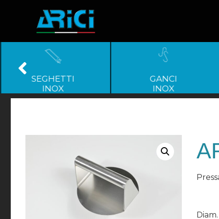
SEGHETTI
GANCI
INOX
INOX
AR
Press
Diam.