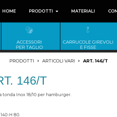
HOME
PRODOTTI
MATERIALI
CON
ACCESSORI
CARRUCOLE GIREVOLI
PER TAGLIO
E FISSE
PRODOTTI
ARTICOLI VARI
ART. 146/T
T. 146/T
a tonda Inox 18/10 per hamburger.
 140-H 80.