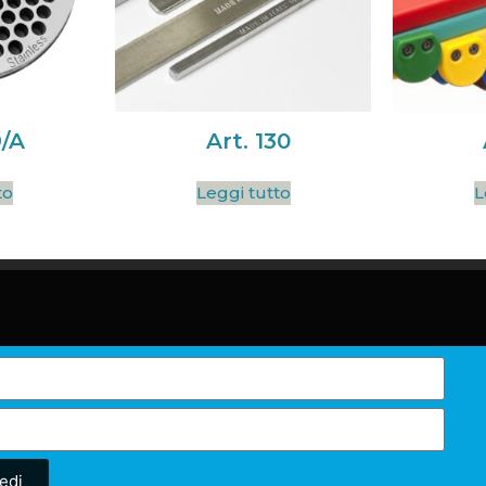
9/A
Art. 130
to
Leggi tutto
L
edi