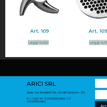
Art. 109
Art. 10
Leggi tutto
Leggi tut
ARICI SRL
Sede: Via Seradello 165, 25068 Sarezzo – BS
P.I. / VAT N° IT01933530980 C.F
01933530980
Acc