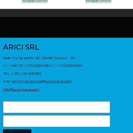
ARICI SRL
Sede: Via Seradello 165, 25068 Sarezzo – BS
P.I. / VAT N° IT01933530980 C.F 01933530980
TEL. (+39) 030 832582
Mail:
amministrazione@aricigroup.com
info@aricigroup.com