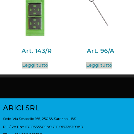
Art. 143/R
Art. 96/A
Leggi tutto
Leggi tutto
ARICI SRL
Sede: Via Seradello 165, 25068 Sarezzo – BS
P.I. / VAT N° IT01933530980 C.F 01933530980