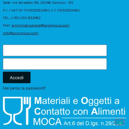
Sede: Via Seradello 165, 25068 Sarezzo – BS
P.I. / VAT N° IT01933530980 C.F 01933530980
TEL. (+39) 030 832582
Mail:
amministrazione@aricigroup.com
info@aricigroup.com
Accedi
Hai perso la password?