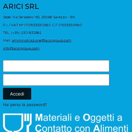
ARICI SRL
Sede: Via Seradello 165, 25068 Sarezzo – BS
P.I. / VAT N° IT01933530980 C.F 01933530980
TEL. (+39) 030 832582
Mail:
amministrazione@aricigroup.com
info@aricigroup.com
Accedi
Hai perso la password?