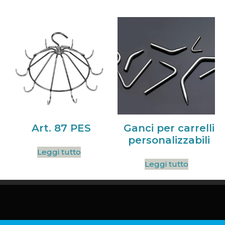
Art. 87 PES
Ganci per carrelli
personalizzabili
Leggi tutto
Leggi tutto