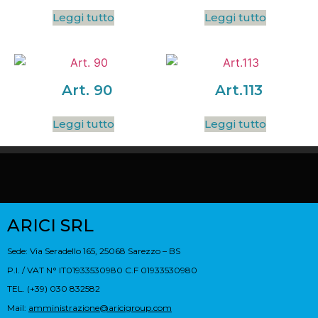
Leggi tutto
Leggi tutto
Art. 90
Art.113
Leggi tutto
Leggi tutto
ARICI SRL
Sede: Via Seradello 165, 25068 Sarezzo – BS
P.I. / VAT N° IT01933530980 C.F 01933530980
TEL. (+39) 030 832582
Mail:
amministrazione@aricigroup.com