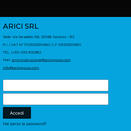
ARICI SRL
Sede: Via Seradello 165, 25068 Sarezzo – BS
P.I. / VAT N° IT01933530980 C.F 01933530980
TEL. (+39) 030 832582
Mail:
amministrazione@aricigroup.com
info@aricigroup.com
Accedi
Hai perso la password?