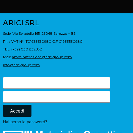
ARICI SRL
Sede: Via Seradello 165, 25068 Sarezzo – BS
P.I. / VAT N° IT01933530980 C.F 01933530980
TEL. (+39) 030 832582
Mail:
amministrazione@aricigroup.com
info@aricigroup.com
Accedi
Hai perso la password?