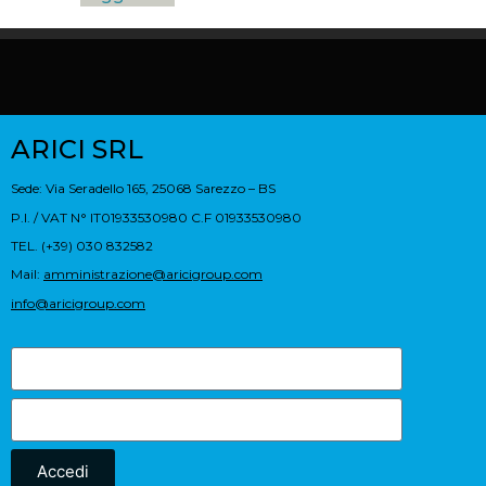
ARICI SRL
Sede: Via Seradello 165, 25068 Sarezzo – BS
P.I. / VAT N° IT01933530980 C.F 01933530980
TEL. (+39) 030 832582
Mail:
amministrazione@aricigroup.com
info@aricigroup.com
Accedi