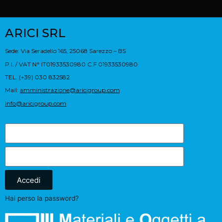
ARICI SRL
Sede: Via Seradello 165, 25068 Sarezzo – BS
P.I. / VAT N° IT01933530980 C.F 01933530980
TEL. (+39) 030 832582
Mail:
amministrazione@aricigroup.com
info@aricigroup.com
Accedi
Hai perso la password?