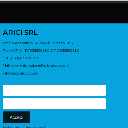
ARICI SRL
Sede: Via Seradello 165, 25068 Sarezzo – BS
P.I. / VAT N° IT01933530980 C.F 01933530980
TEL. (+39) 030 832582
Mail:
amministrazione@aricigroup.com
info@aricigroup.com
Accedi
Hai perso la password?