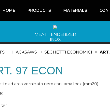
HOME
PRODUCTS
MATERIALS
CON
MEAT TENDERIZER
INOX
TS
HACKSAWS
SEGHETTI ECONOMICI
ART.
RT. 97 ECON
tto ad arco verniciato nero con lama Inox (mm20).
e:
 385