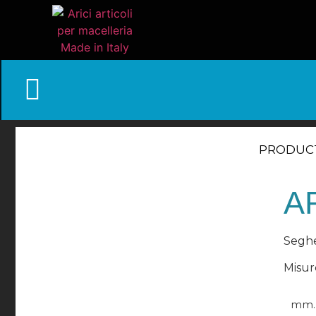
PRODUC
A
Seghe
Misur
mm.