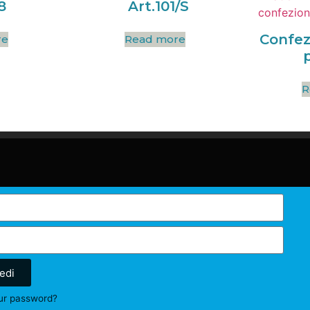
8
Art.101/S
Confez
re
Read more
R
edi
ur password?