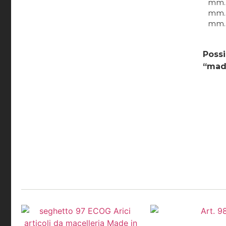
mm.
mm.
mm.
Possi
“made