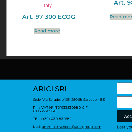
Art. 9
Art. 97 300 ECOG
Read mo
Read more
ARICI SRL
Sede: Via Seradello 165, 25068 Sarezzo – BS
P.I. / VAT N° IT01933530980 C.F
01933530980
Acc
TEL. (+39) 030 832582
Mail:
amministrazione@aricigroup.com
Lost yo