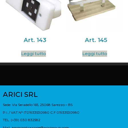
Art. 143
Art. 145
Leggi tutto
Leggi tutto
ARICI SRL
Sede: Via Seradello 165, 25068 Sarezzo – BS
P.I. / VAT N° IT01933530980 C.F 01933530980
TEL. (+39) 030 832582
Mail:
amministrazione@aricigroup.com