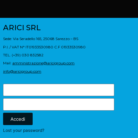
ARICI SRL
Sede: Via Seradello 165, 25068 Sarezzo – BS
P.I. / VAT N° IT01933530980 C.F 01933530980
TEL. (+39) 030 832582
Mail:
amministrazione@aricigroup.com
info@aricigroup.com
Accedi
Lost your password?