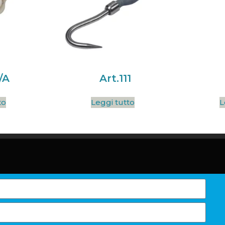
/A
Art.111
to
Leggi tutto
L