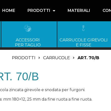
HOME
PRODOTTI
MATERIALI
CON
ACCESSORI
CARRUCOLE GIREVOLI
PER TAGLIO
E FISSE
PRODOTTI
CARRUCOLE
ART. 70/B
T. 70/B
cola zincata girevole e snodata per furgoni.
a: mm 180×12, 25 mm da fine ruota a fine ruota.