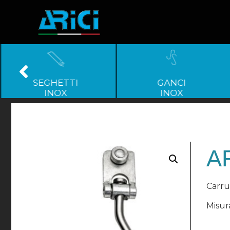
SEGHETTI
GANCI
INOX
INOX
AR
Carru
Misur