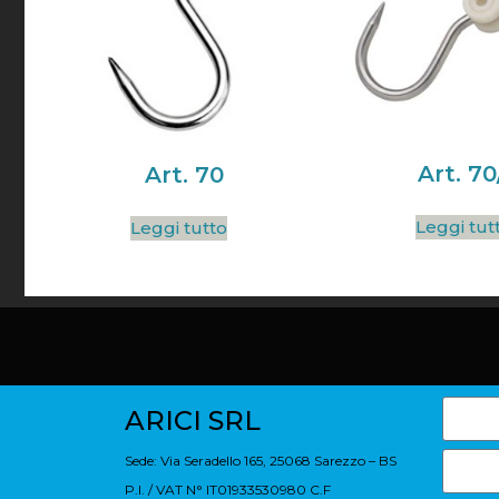
Art. 70
Art. 70
Leggi tut
Leggi tutto
ARICI SRL
Sede: Via Seradello 165, 25068 Sarezzo – BS
P.I. / VAT N° IT01933530980 C.F