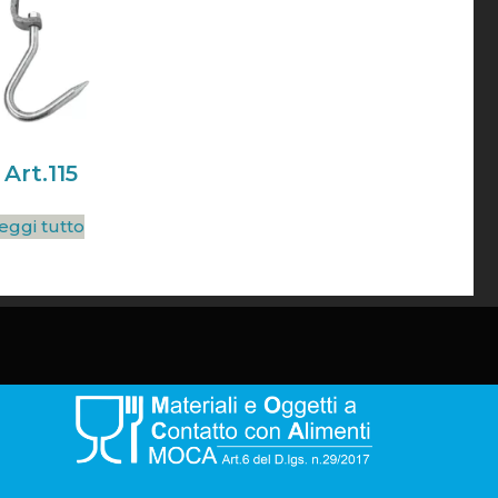
Art.115
eggi tutto