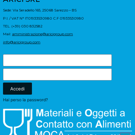
Sede: Via Seradello 165, 25068 Sarezzo – BS
P.I. / VAT N° IT01933530980 C.F 01933530980
TEL. (+39) 030 832582
Mail:
amministrazione@aricigroup.com
info@aricigroup.com
Accedi
Hai perso la password?