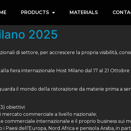
ME
PRODUCTS
MATERIALS
CONTA
ilano 2025
onali di settore, per accrescere la propria visibilità, cons
alla fiera internazionale Host Milano dal 17 al 21 Ottobr
iguarda il mondo della ristorazione da materie prima a sem
) obiettivi:
i mercato commerciale a livello nazionale;
e commerciale internazionale e il proprio business sui m
i Paesi dell’Europa, Nord Africa e penisola Araba, in part