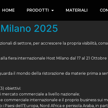
HOME
PRODOTTI
MATERIALI
CON
tMilano 2025
onali di settore, per accrescere la propria visibilità, cons
alla fiera internazionale Host Milano dal 17 al 21 Ottobr
iguarda il mondo della ristorazione da materie prima a sem
) obiettivi:
i mercato commerciale a livello nazionale;
e commerciale internazionale e il proprio business sui m
i Paesi dell’Europa, Nord Africa e penisola Araba, in part