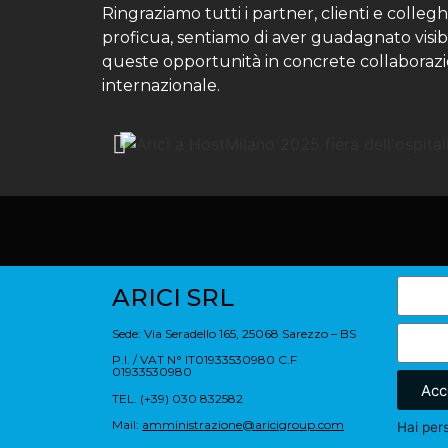
Ringraziamo tutti i partner, clienti e collegh
proficua, sentiamo di aver guadagnato visibi
queste opportunità in concrete collaborazio
internazionale.
ARICI SRL
Sede: Via Seradello 165, 25068 Sarezzo – BS
P.I. / VAT N° IT01933530980 C.F
01933530980
Acc
TEL. (+39) 030 832582
Mail:
amministrazione@aricigroup.com
Hai per