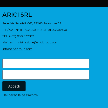
ARICI SRL
Sede: Via Seradello 165, 25068 Sarezzo – BS
P.I. / VAT N° IT01933530980 C.F 01933530980
TEL. (+39) 030 832582
Mail:
amministrazione@aricigroup.com
info@aricigroup.com
Accedi
Hai perso la password?