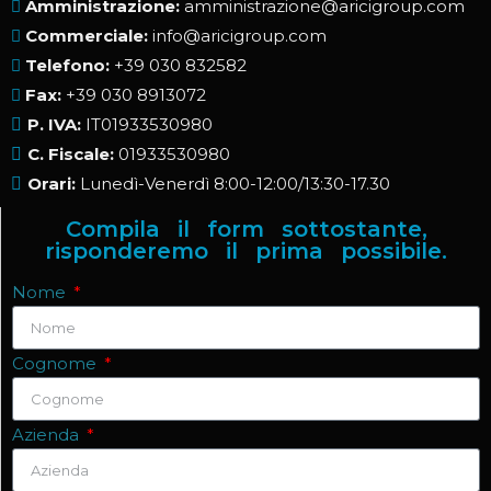
Amministrazione:
amministrazione@aricigroup.com
Commerciale:
info@aricigroup.com
Telefono:
+39 030 832582
Fax:
+39 030 8913072
P. IVA:
IT01933530980
C. Fiscale:
01933530980
Orari:
Lunedì-Venerdì 8:00-12:00/13:30-17.30
Compila il form sottostante,
risponderemo il prima possibile.
Nome
Cognome
Azienda