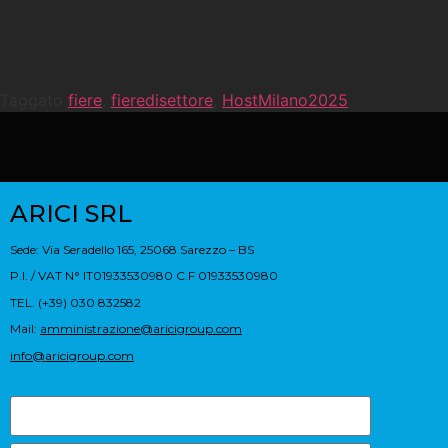
Taggato
fiere
,
fieredisettore
,
HostMilano2025
ARICI SRL
Sede: Via Seradello 165, 25068 Sarezzo – BS
P.I. / VAT N° IT01933530980 C.F 01933530980
TEL. (+39) 030 832582
Mail:
amministrazione@aricigroup.com
info@aricigroup.com